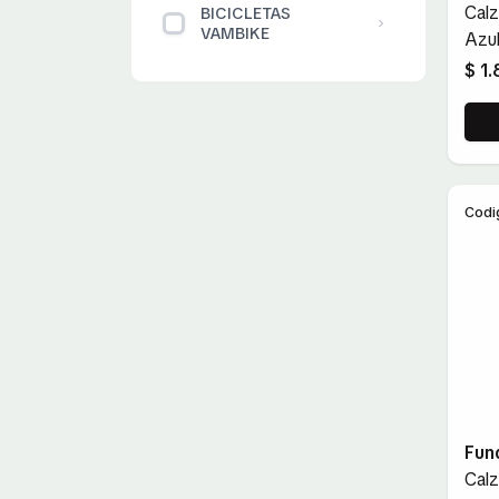
Cal
BICICLETAS
VAMBIKE
Azu
$ 1
Codi
Fun
Cal