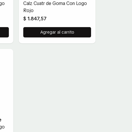
go
Calz Cuatr de Goma Con Logo
Rojo
$ 1.847,57
Agregar al carrito
e
go